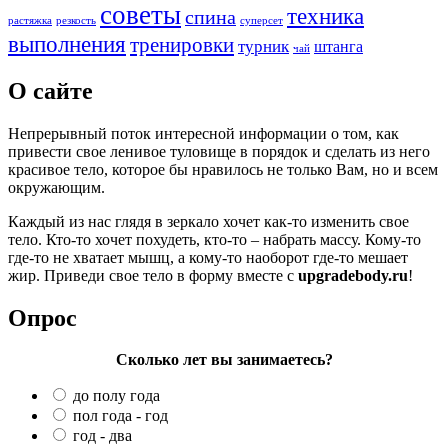
советы
техника
спина
растяжка
резкость
суперсет
выполнения
тренировки
турник
штанга
чай
О сайте
Непрерывный поток интересной информации о том, как
привести свое ленивое туловище в порядок и сделать из него
красивое тело, которое бы нравилось не только Вам, но и всем
окружающим.
Каждый из нас глядя в зеркало хочет как-то изменить свое
тело. Кто-то хочет похудеть, кто-то – набрать массу. Кому-то
где-то не хватает мышц, а кому-то наоборот где-то мешает
жир. Приведи свое тело в форму вместе с
upgradebody.ru
!
Опрос
Сколько лет вы занимаетесь?
до полу года
пол года - год
год - два