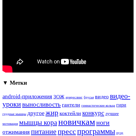
▼ Метки
видео-
android-приложения
ЗОЖ
видео
армреслинг
брусья
уроки
выносливость
гантели
гири
гимнастические кольца
жир
конкурс
другое
коктейли
лучшее
грудные мышцы
новичкам
мышцы кора
ноги
мотивация
программы
пресс
питание
отжимания
пуэр