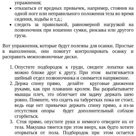
упражнения;
отказаться от вредных привычек, например, стояния на
одной ноге или неправильного положения тела во время
сидения, ходьбы и т.д.;
следить за правильной, равномерной нагрузкой на
позвоночник при ношении сумки, рюкзака или другого
груза.
Вот упражнения, которые будут полезны для осанки. Простые
в выполнении, они помогут контролировать осанку и
расправить межпозвоночные диски.
Опустите подбородок к груди, сведите лопатки как
можно ближе друг к другу. При этом вытягивается
шейный отдел позвоночника и снимается напряжение.
Держа спину прямо, делайте круговые движения
руками, как при плавании кролем. Вы разрабатываете
мышцы плеч, это облегчает им задачу держать шею
ровно. Помните, что сидеть на табуретках пока не стоит,
ведь еще нет привычки держать спину прямо, а из-за
отсутствия опоры будет дополнительный соблазн
сгорбиться.
Стоя прямо, опустите руки и немного отведите их от
тела. Макушка тянется при этом вверх, как будто хотите
оторваться от пола. Подбородок при этом остается