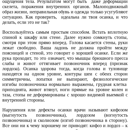
ощущения тела. Результатом могут быть даже деформации
скелета, поражения внутренних органов. Малоподвижный
образ жизни, неправильная обувь и одежда только усугубляют
ситуацию. Как проверить, идеальна ли твоя осанка, и что
делать, если это не так?
Воспользуйтесь самым простым способом. Встать вплотную
спиной к шкафу или стене. Далее нужно сомкнуть стопы,
смотря при этом прямо вперед. Голова касается стены, руки
лежат свободно. Ваша ладонь не должна пройти между
поясницей и стеной, это говорит о хорошей осанке. Если же
рука проходит, то это означает, что мышцы брюшного пресса
слабы и живот оттягивает позвоночник вперед (признак
лордоза). Осанка здорова тогда, когда голова и туловище
находятся на одном уровне, контуры шеи с обеих сторон
симметричны, лопатки не выпирают, физиологические
изгибы позвоночника нормально выражены, грудная клетка
приподнята, живот втянут, ноги прямые на уровне колен и
таза, стопы не деформированы с хорошо видимой выемкой с
внутренней стороны.
Нарушения или дефекты осанки врачи называют кифозом
(выгнутость позвоночника), лордозом (вогнутость
позвоночника) и сколиозом (изгиб позвоночника в сторону).
Все они ни к чему хорошему не приводят: кифоз и лордоз – к