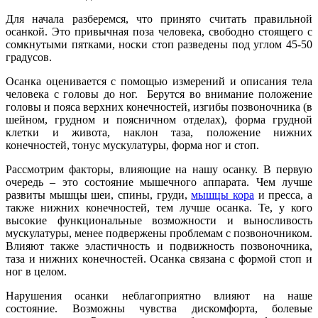
Для начала разберемся, что принято считать правильной
осанкой. Это привычная поза человека, свободно стоящего с
сомкнутыми пятками, носки стоп разведены под углом 45-50
градусов.
Осанка оценивается с помощью измерений и описания тела
человека с головы до ног. Берутся во внимание положение
головы и пояса верхних конечностей, изгибы позвоночника (в
шейном, грудном и поясничном отделах), форма грудной
клетки и живота, наклон таза, положение нижних
конечностей, тонус мускулатуры, форма ног и стоп.
Рассмотрим факторы, влияющие на нашу осанку. В первую
очередь – это состояние мышечного аппарата. Чем лучше
развиты мышцы шеи, спины, груди,
мышцы кора
и пресса, а
также нижних конечностей, тем лучше осанка. Те, у кого
высокие функциональные возможности и выносливость
мускулатуры, менее подвержены проблемам с позвоночником.
Влияют также эластичность и подвижность позвоночника,
таза и нижних конечностей. Осанка связана с формой стоп и
ног в целом.
Нарушения осанки неблагоприятно влияют на наше
состояние. Возможны чувства дискомфорта, болевые