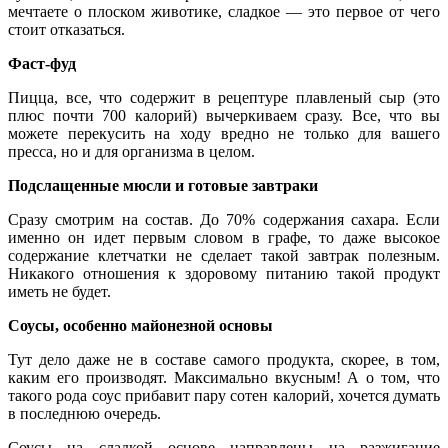
мечтаете о плоском животике, сладкое — это первое от чего
стоит отказаться.
Фаст-фуд
Пицца, все, что содержит в рецептуре плавленый сыр (это
плюс почти 700 калорий) вычеркиваем сразу. Все, что вы
можете перекусить на ходу вредно не только для вашего
пресса, но и для организма в целом.
Подслащенные мюсли и готовые завтраки
Сразу смотрим на состав. До 70% содержания сахара. Если
именно он идет первым словом в графе, то даже высокое
содержание клетчатки не сделает такой завтрак полезным.
Никакого отношения к здоровому питанию такой продукт
иметь не будет.
Соусы, особенно майонезной основы
Тут дело даже не в составе самого продукта, скорее, в том,
каким его производят. Максимально вкусным! А о том, что
такого рода соус прибавит пару сотен калорий, хочется думать
в последнюю очередь.
Соусы на сладкой основе направлены на разжигание