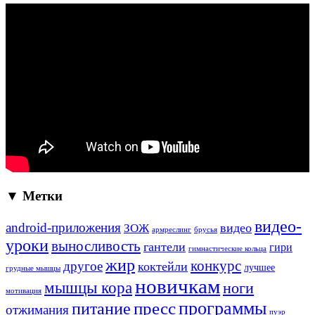
▼ Метки
видео-
android-приложения
ЗОЖ
видео
армреслинг
брусья
уроки
выносливость
гантели
гири
гимнастические кольца
жир
конкурс
другое
коктейли
лучшее
грудные мышцы
новичкам
мышцы кора
ноги
мотивация
программы
пресс
питание
отжимания
пуэр