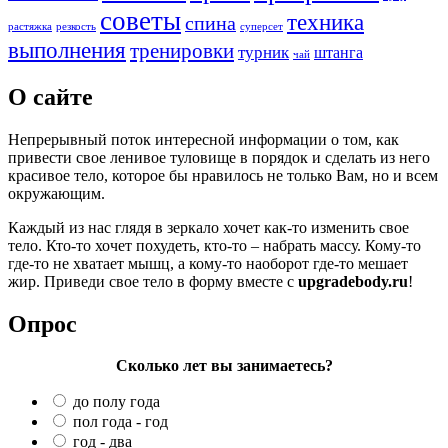
советы
техника
спина
растяжка
резкость
суперсет
выполнения
тренировки
турник
штанга
чай
О сайте
Непрерывный поток интересной информации о том, как
привести свое ленивое туловище в порядок и сделать из него
красивое тело, которое бы нравилось не только Вам, но и всем
окружающим.
Каждый из нас глядя в зеркало хочет как-то изменить свое
тело. Кто-то хочет похудеть, кто-то – набрать массу. Кому-то
где-то не хватает мышц, а кому-то наоборот где-то мешает
жир. Приведи свое тело в форму вместе с
upgradebody.ru
!
Опрос
Сколько лет вы занимаетесь?
до полу года
пол года - год
год - два