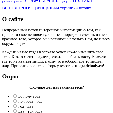
советы
техника
спина
растяжка
резкость
суперсет
выполнения
тренировки
турник
штанга
чай
О сайте
Непрерывный поток интересной информации о том, как
привести свое ленивое туловище в порядок и сделать из него
красивое тело, которое бы нравилось не только Вам, но и всем
окружающим.
Каждый из нас глядя в зеркало хочет как-то изменить свое
тело. Кто-то хочет похудеть, кто-то – набрать массу. Кому-то
где-то не хватает мышц, а кому-то наоборот где-то мешает
жир. Приведи свое тело в форму вместе с
upgradebody.ru
!
Опрос
Сколько лет вы занимаетесь?
до полу года
пол года - год
год - два
два - три года