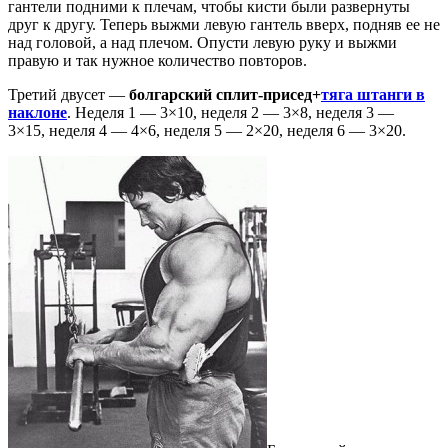
гантели подними к плечам, чтобы кисти были развернуты
друг к другу. Теперь выжми левую гантель вверх, подняв ее не
над головой, а над плечом. Опусти левую руку и выжми
правую и так нужное количество повторов.
Третий двусет —
болгарский сплит-присед+
тяга штанги в
наклоне
. Неделя 1 — 3×10, неделя 2 — 3×8, неделя 3 —
3×15, неделя 4 — 4×6, неделя 5 — 2×20, неделя 6 — 3×20.