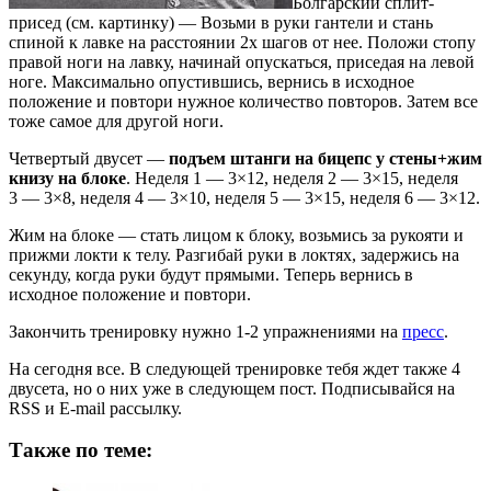
Болгарский сплит-
присед (см. картинку) — Возьми в руки гантели и стань
спиной к лавке на расстоянии 2х шагов от нее. Положи стопу
правой ноги на лавку, начинай опускаться, приседая на левой
ноге. Максимально опустившись, вернись в исходное
положение и повтори нужное количество повторов. Затем все
тоже самое для другой ноги.
Четвертый двусет —
подъем штанги на бицепс у стены+жим
книзу на блоке
. Неделя 1 — 3×12, неделя 2 — 3×15, неделя
3 — 3×8, неделя 4 — 3×10, неделя 5 — 3×15, неделя 6 — 3×12.
Жим на блоке — стать лицом к блоку, возьмись за рукояти и
прижми локти к телу. Разгибай руки в локтях, задержись на
секунду, когда руки будут прямыми. Теперь вернись в
исходное положение и повтори.
Закончить тренировку нужно 1-2 упражнениями на
пресс
.
На сегодня все. В следующей тренировке тебя ждет также 4
двусета, но о них уже в следующем пост. Подписывайся на
RSS и E-mail рассылку.
Также по теме: