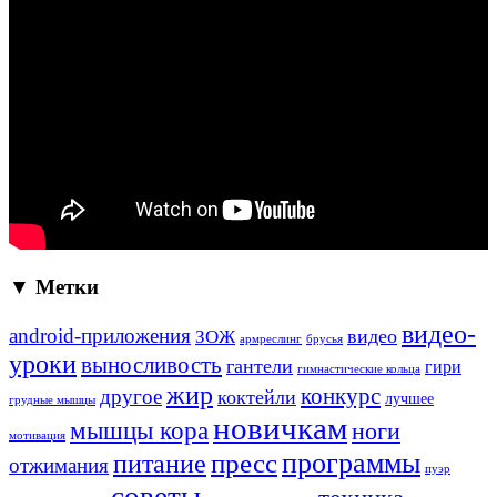
▼ Метки
видео-
android-приложения
ЗОЖ
видео
армреслинг
брусья
уроки
выносливость
гантели
гири
гимнастические кольца
жир
конкурс
другое
коктейли
лучшее
грудные мышцы
новичкам
мышцы кора
ноги
мотивация
программы
пресс
питание
отжимания
пуэр