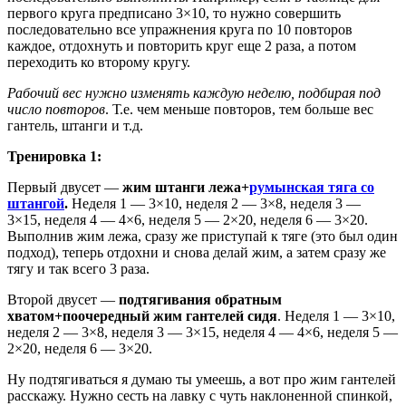
первого круга предписано 3×10, то нужно совершить
последовательно все упражнения круга по 10 повторов
каждое, отдохнуть и повторить круг еще 2 раза, а потом
переходить ко второму кругу.
Рабочий вес нужно изменять каждую неделю, подбирая под
число повторов
. Т.е. чем меньше повторов, тем больше вес
гантель, штанги и т.д.
Тренировка 1:
Первый двусет —
жим штанги лежа+
румынская тяга со
штангой
.
Неделя 1 — 3×10, неделя 2 — 3×8, неделя 3 —
3×15, неделя 4 — 4×6, неделя 5 — 2×20, неделя 6 — 3×20.
Выполнив жим лежа, сразу же приступай к тяге (это был один
подход), теперь отдохни и снова делай жим, а затем сразу же
тягу и так всего 3 раза.
Второй двусет —
подтягивания обратным
хватом+поочередный жим гантелей сидя
. Неделя 1 — 3×10,
неделя 2 — 3×8, неделя 3 — 3×15, неделя 4 — 4×6, неделя 5 —
2×20, неделя 6 — 3×20.
Ну подтягиваться я думаю ты умеешь, а вот про жим гантелей
расскажу. Нужно сесть на лавку с чуть наклоненной спинкой,