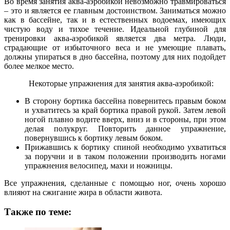
Во время занятия аква-аэробикой невозможно травмироваться
– это и является ее главным достоинством. Заниматься можно
как в бассейне, так и в естественных водоемах, имеющих
чистую воду и тихое течение. Идеальной глубиной для
тренировки аква-аэробикой является два метра. Люди,
страдающие от избыточного веса и не умеющие плавать,
должны упираться в дно бассейна, поэтому для них подойдет
более мелкое место.
Некоторые упражнения для занятия аква-аэробикой:
В сторону бортика бассейна повернитесь правым боком
и ухватитесь за край бортика правой рукой. Затем левой
ногой плавно водите вверх, вниз и в стороны, при этом
делая полукруг. Повторить данное упражнение,
повернувшись к бортику левым боком.
Прижавшись к бортику спиной необходимо ухватиться
за поручни и в таком положении производить ногами
упражнения велосипед, махи и ножницы.
Все упражнения, сделанные с помощью ног, очень хорошо
влияют на сжигание жира в области живота.
Также по теме: