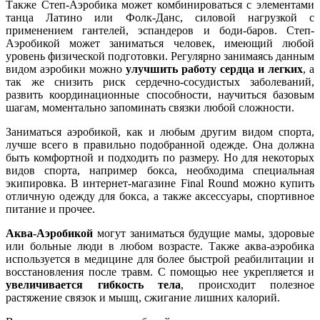
Также Степ-Аэробика может комбинироваться с элементами
танца Латино или Фолк-Данс, силовой нагрузкой с
применением гантелей, эспандеров и боди-баров. Степ-
Аэробикой может заниматься человек, имеющий любой
уровень физической подготовки. Регулярно занимаясь данным
видом аэробики можно
улучшить работу сердца и легких
, а
так же снизить риск сердечно-сосудистых заболеваний,
развить координационные способности, научиться базовым
шагам, моментально запоминать связки любой сложности.
Заниматься аэробикой, как и любым другим видом спорта,
лучше всего в правильно подобранной одежде. Она должна
быть комфортной и подходить по размеру. Но для некоторых
видов спорта, например бокса, необходима специальная
экипировка. В интернет-магазине Final Round можно купить
отличную одежду для бокса, а также аксессуары, спортивное
питание и прочее.
Аква-Аэробикой
могут заниматься будущие мамы, здоровые
или больные люди в любом возрасте. Также аква-аэробика
используется в медицине для более быстрой реабилитации и
восстановления после травм. С помощью нее укрепляется и
увеличивается гибкость тела
, происходит полезное
растяжение связок и мышц, сжигание лишних калорий.