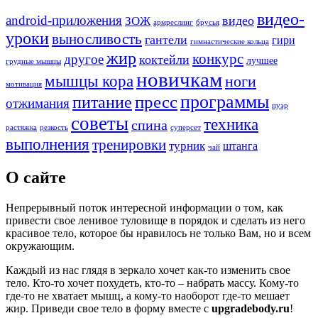
видео-
android-приложения
ЗОЖ
видео
армреслинг
брусья
уроки
выносливость
гантели
гири
гимнастические кольца
жир
конкурс
другое
коктейли
лучшее
грудные мышцы
новичкам
мышцы кора
ноги
мотивация
программы
пресс
питание
отжимания
пуэр
советы
техника
спина
растяжка
резкость
суперсет
выполнения
тренировки
турник
штанга
чай
О сайте
Непрерывный поток интересной информации о том, как
привести свое ленивое туловище в порядок и сделать из него
красивое тело, которое бы нравилось не только Вам, но и всем
окружающим.
Каждый из нас глядя в зеркало хочет как-то изменить свое
тело. Кто-то хочет похудеть, кто-то – набрать массу. Кому-то
где-то не хватает мышц, а кому-то наоборот где-то мешает
жир. Приведи свое тело в форму вместе с
upgradebody.ru
!