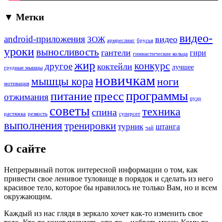
▼ Метки
видео-
android-приложения
ЗОЖ
видео
армреслинг
брусья
уроки
выносливость
гантели
гири
гимнастические кольца
жир
конкурс
другое
коктейли
лучшее
грудные мышцы
новичкам
мышцы кора
ноги
мотивация
программы
пресс
питание
отжимания
пуэр
советы
техника
спина
растяжка
резкость
суперсет
выполнения
тренировки
турник
штанга
чай
О сайте
Непрерывный поток интересной информации о том, как
привести свое ленивое туловище в порядок и сделать из него
красивое тело, которое бы нравилось не только Вам, но и всем
окружающим.
Каждый из нас глядя в зеркало хочет как-то изменить свое