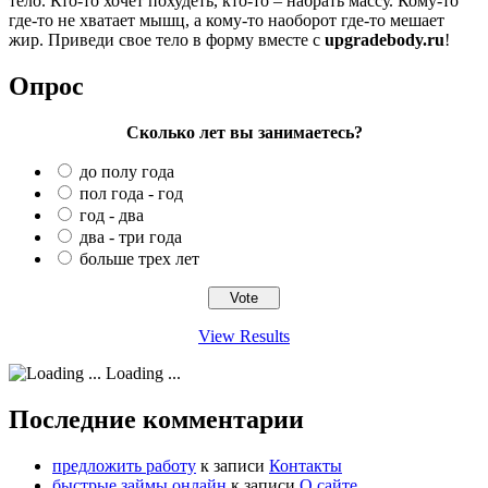
тело. Кто-то хочет похудеть, кто-то – набрать массу. Кому-то
где-то не хватает мышц, а кому-то наоборот где-то мешает
жир. Приведи свое тело в форму вместе с
upgradebody.ru
!
Опрос
Сколько лет вы занимаетесь?
до полу года
пол года - год
год - два
два - три года
больше трех лет
View Results
Loading ...
Последние комментарии
предложить работу
к записи
Контакты
быстрые займы онлайн
к записи
О сайте