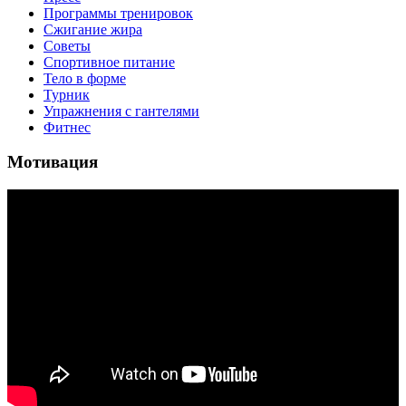
Программы тренировок
Сжигание жира
Советы
Спортивное питание
Тело в форме
Турник
Упражнения с гантелями
Фитнес
Мотивация