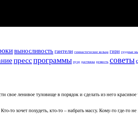
роки
выносливость
гантели
гири
гимнастические кольца
грудные м
советы
программы
пресс
ание
пуэр
растяжка
резкость
 свое ленивое туловище в порядок и сделать из него красивое т
 Кто-то хочет похудеть, кто-то – набрать массу. Кому-то где-то 