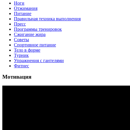
Ноги
Отжимания
Питание
Правильная техника выполнения
Пресс
Программы тренировок
Сжигание жира
Советы
Спортивное питание
Тело в форме
Турник
Упражнения с гантелями
Фитнес
Мотивация