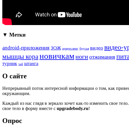
▼ Метки
видео-у
android-приложения
ЗОЖ
видео
армреслинг
брусья
новичкам
пит
мышцы кора
ноги
отжимания
турник
штанга
чай
О сайте
Непрерывный поток интересной информации о том, как привести
окружающим.
Каждый из нас глядя в зеркало хочет как-то изменить свое тело.
свое тело в форму вместе с
upgradebody.ru
!
Опрос