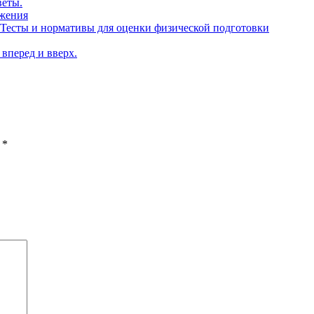
веты.
ожения
Тесты и нормативы для оценки физической подготовки
 вперед и вверх.
ы
*