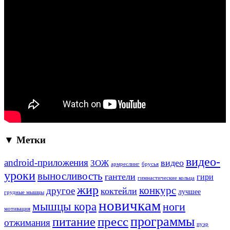
▼ Метки
видео-
android-приложения
ЗОЖ
видео
армреслинг
брусья
уроки
выносливость
гантели
гири
гимнастические кольца
жир
конкурс
другое
коктейли
лучшее
грудные мышцы
новичкам
мышцы кора
ноги
мотивация
программы
пресс
питание
отжимания
пуэр