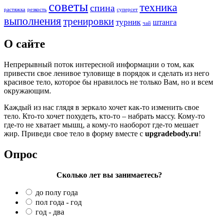
советы
техника
спина
растяжка
резкость
суперсет
выполнения
тренировки
турник
штанга
чай
О сайте
Непрерывный поток интересной информации о том, как
привести свое ленивое туловище в порядок и сделать из него
красивое тело, которое бы нравилось не только Вам, но и всем
окружающим.
Каждый из нас глядя в зеркало хочет как-то изменить свое
тело. Кто-то хочет похудеть, кто-то – набрать массу. Кому-то
где-то не хватает мышц, а кому-то наоборот где-то мешает
жир. Приведи свое тело в форму вместе с
upgradebody.ru
!
Опрос
Сколько лет вы занимаетесь?
до полу года
пол года - год
год - два