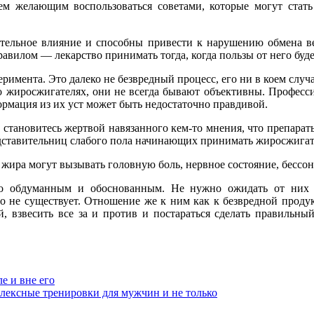
ем желающим воспользоваться советами, которые могут ста
ительное влияние и способны привести к нарушению обмена в
вилом — лекарство принимать тогда, когда пользы от него буде
имента. Это далеко не безвредный процесс, его ни в коем случ
ам о жиросжигателях, они не всегда бывают объективны. Профес
ормация из их уст может быть недостаточно правдивой.
становитесь жертвой навязанного кем-то мнения, что препара
дставительниц слабого пола начинающих принимать жиросжигате
 жира могут вызывать головную боль, нервное состояние, бессон
 обдуманным и обоснованным. Не нужно ожидать от них фа
 не существует. Отношение же к ним как к безвредной продук
ей, взвесить все за и против и постараться сделать правиль
е и вне его
лексные тренировки для мужчин и не только