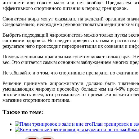
интернете или совсем мало или нет вообще.
Предлагаем вс
эффективного спортивного питания в период тренировок.
Сжигатели жира могут оказывать на женский организм знач
Следовательно, необходимо руководствоваться медицинским пра
Выбрать подходящий жиросжигатель можно только путем экспер
состоянии здоровья. Не следует доверять статьям и рассказ
результате чего происходит переориентация их сознания и инф
Помочь женщинам правильным советом может только врач. Не 
вес. Это считается самым основным заблуждением многих пре
Не забывайте и о том, что спортивные препараты по сжиганию
Решение принимать жиросжигатели должно быть тщательно
уменьшающих жировую прослойку больше чем на 4-6% просто
посоветовать всем, кто размышляет о приеме жиросжигател
магазине спортивного питания.
Также по теме:
План тренировок в зал
Комп