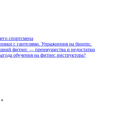
его спортсмена
ровки с гантелями. Упражнения на бицепс.
шний фитнес — преимущества и недостатки
ыгода обучения на фитнес инструктора?
ы
*