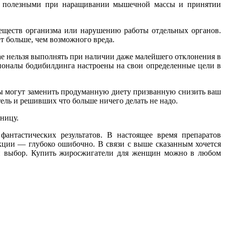
ть полезными при наращивании мышечной массы и принятии
еществ организма или нарушению работы отдельных органов.
т больше, чем возможного вреда.
ае нельзя выполнять при наличии даже малейшего отклонения в
сионалы бодибилдинга настроены на свои определенные цели в
ты могут заменить продуманную диету призванную снизить ваш
ль и решивших что больше ничего делать не надо.
ницу.
нтастических результатов. В настоящее время препаратов
ции — глубоко ошибочно. В связи с выше сказанным хочется
ный выбор. Купить жиросжигатели для женщин можно в любом