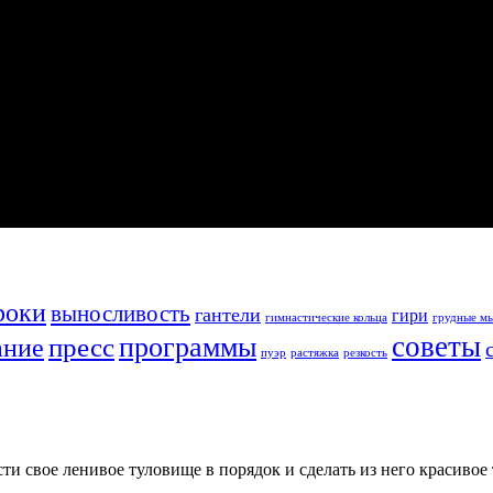
роки
выносливость
гантели
гири
гимнастические кольца
грудные м
советы
программы
пресс
ание
пуэр
растяжка
резкость
 свое ленивое туловище в порядок и сделать из него красивое т