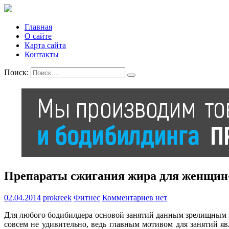
Главная
О сайте
Карта сайта
Контакты
Поиск:
Препараты сжигания жира для женщин
02.04.2014
prokreek
Фитнес
Комментариев нет
Для любого бодибилдера основой занятий данным зрелищным в
совсем не удивительно, ведь главным мотивом для занятий я