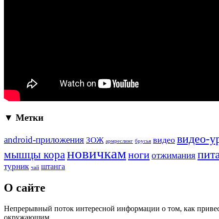
▼ Метки
видео-у
android-приложения
ЗОЖ
видео
армреслинг
брусья
новичкам
пит
мышцы кора
ноги
отжимания
турник
штанга
чай
О сайте
Непрерывный поток интересной информации о том, как привести
окружающим.