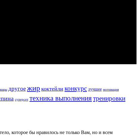
жир
конкурс
другое
коктейли
лучшее
ышцы
мотивация
техника выполнения
тренировки
спина
суперсет
ело, которое бы нравилось не только Вам, но и всем