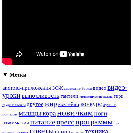
▼ Метки
видео-
android-приложения
ЗОЖ
видео
армреслинг
брусья
уроки
выносливость
гантели
гири
гимнастические кольца
жир
конкурс
другое
коктейли
лучшее
грудные мышцы
новичкам
мышцы кора
ноги
мотивация
программы
пресс
питание
отжимания
пуэр
советы
техника
спина
растяжка
резкость
суперсет