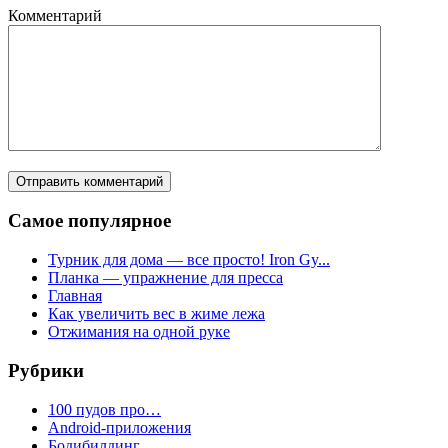
Комментарий
Самое популярное
Турник для дома — все просто! Iron Gy...
Планка — упражнение для пресса
Главная
Как увеличить вес в жиме лежа
Отжимания на одной руке
Рубрики
100 пудов про…
Android-приложения
Бодибилдинг