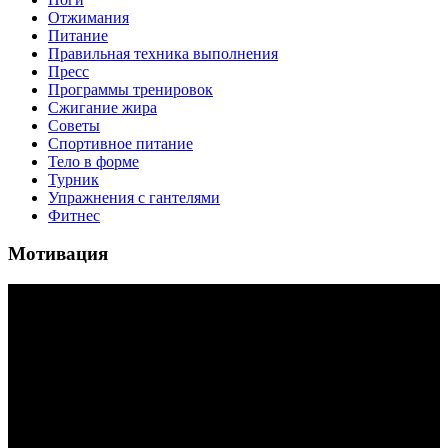
Отжимания
Питание
Правильная техника выполнения
Пресс
Программы тренировок
Сжигание жира
Советы
Спортивное питание
Тело в форме
Турник
Упражнения с гантелями
Фитнес
Мотивация