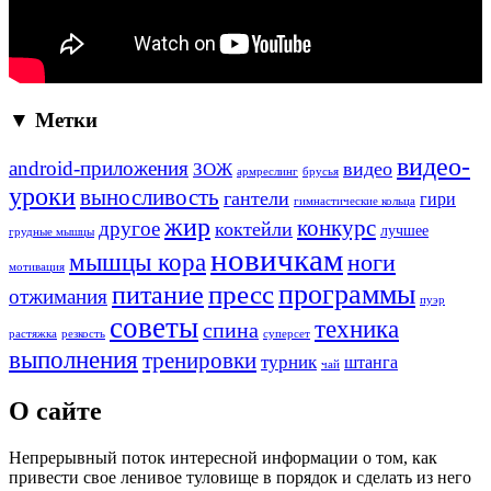
▼ Метки
видео-
android-приложения
ЗОЖ
видео
армреслинг
брусья
уроки
выносливость
гантели
гири
гимнастические кольца
жир
конкурс
другое
коктейли
лучшее
грудные мышцы
новичкам
мышцы кора
ноги
мотивация
программы
пресс
питание
отжимания
пуэр
советы
техника
спина
растяжка
резкость
суперсет
выполнения
тренировки
турник
штанга
чай
О сайте
Непрерывный поток интересной информации о том, как
привести свое ленивое туловище в порядок и сделать из него