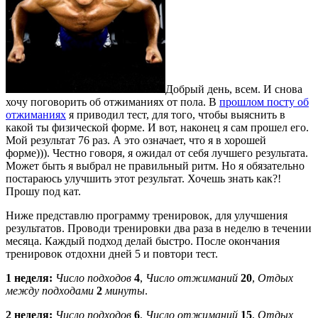
Добрый день, всем. И снова
хочу поговорить об отжиманиях от пола. В
прошлом посту об
отжиманиях
я приводил тест, для того, чтобы выяснить в
какой ты физической форме. И вот, наконец я сам прошел его.
Мой результат 76 раз. А это означает, что я в хорошей
форме))). Честно говоря, я ожидал от себя лучшего результата.
Может быть я выбрал не правильный ритм. Но я обязательно
постараюсь улучшить этот результат. Хочешь знать как?!
Прошу под кат.
Ниже представлю программу тренировок, для улучшения
результатов. Проводи тренировки два раза в неделю в течении
месяца. Каждый подход делай быстро. После окончания
тренировок отдохни дней 5 и повтори тест.
1 неделя:
Число подходов
4
,
Число отжиманий
20
,
Отдых
между подходами
2
минуты
.
2 неделя:
Число подходов
6
,
Число отжиманий
15
,
Отдых