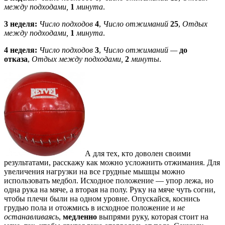
между подходами,
1
минута
.
3 неделя:
Число подходов
4
,
Число отжиманий
2
5
,
Отдых
между подходами,
1
минута
.
4 неделя:
Число подходов
3
,
Число отжиманий —
до
отказа
,
Отдых между подходами,
2
минуты
.
А для тех, кто доволен своими
результатами, расскажу как можно усложнить отжимания. Для
увеличения нагрузки на все грудные мышцы можно
использовать медбол. Исходное положение — упор лежа, но
одна рука на мяче, а вторая на полу. Руку на мяче чуть согни,
чтобы плечи были на одном уровне. Опускайся, коснись
грудью пола и отожмись в исходное положение и
не
останавливаясь
,
медленно
выпрями руку, которая стоит на