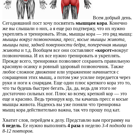
Всем добрый день.
Сегодняшний пост хочу посвятить
мышцам кора
. Конечно
же вы слышали о них, а я еще раз подтвержу, что их нужно
укреплять и тренировать. Итак, мышцы кора — это ряд мышц:
мышцы вокруг позвоночника, пресс, косые мышцы живота,
мышцы паха, задней поверхности бедра, поперечная мышца
живота
и т.д. Вообщем все они составляют
«корсет»
вокруг
позвоночника. И их все нужно тренировать и укреплять.
Прежде всего, тренировки позволяют сохранить правильную
красивую осанку и ровный здоровый позвоночник. Также
любое сложное движение или упражнение начинается с
сокращения этих мышц, а потом уже усилие передается через
руки и ноги к снарядам. Еще один плюс крепкого кора это то,
что ты будешь быстрее бегать. Да, да, ведь для этого не
достаточно сильных ног. Плюс ко всему, крепкий кор — это
еще и красиво. Ведь тренируя кор, ты качаешь пресс и косые
мышцы живота. Надеюсь вы уже поняли что тренировка
мышц кора действительно важна, так что прошу под кат.
Хватит слов, перейдем к делу. Представлю вам программу на
6 недель
. Ее нужно выполнять
4 раза
в неделю
3-4 подхода
по
8-12 повторов.