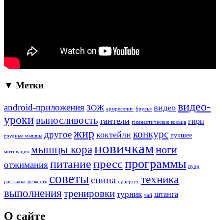
▼ Метки
видео-
android-приложения
ЗОЖ
видео
армреслинг
брусья
уроки
выносливость
гантели
гири
гимнастические кольца
жир
конкурс
другое
коктейли
лучшее
грудные мышцы
новичкам
мышцы кора
ноги
мотивация
программы
пресс
питание
отжимания
пуэр
советы
техника
спина
растяжка
резкость
суперсет
выполнения
тренировки
турник
штанга
чай
О сайте